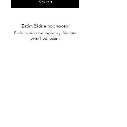
Koupit
Zatím žádné hodnocení
Podělte se o své myšlenky. Napište
první hodnocení.
Napsat recenzi
Nakupovat
O mně
Obchodní podmínky
Kontakt
Podmínky ochrany osobních údajů
Stáhnout soubory