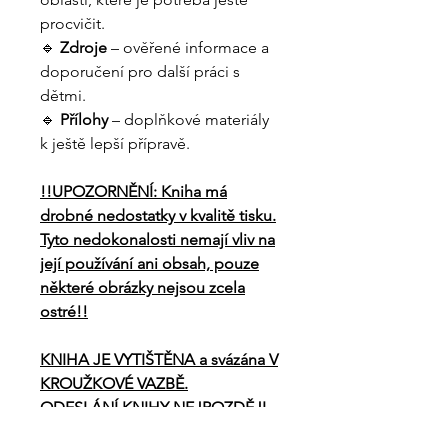
procvičit.
🔹
Zdroje
– ověřené informace a
doporučení pro další práci s
dětmi.
🔹
Přílohy
– doplňkové materiály
k ještě lepší přípravě.
!!UPOZORNĚNÍ: Kniha má
drobné nedostatky v kvalitě tisku.
Tyto nedokonalosti nemají vliv na
její používání ani obsah, pouze
některé obrázky nejsou zcela
ostré!!
KNIHA JE VYTIŠTĚNA a svázána V
KROUŽKOVÉ VAZBĚ.
ODESLÁNÍ KNIHY NEJPOZDĚJI
DO 5 PRACOVNÍCH DNŮ.