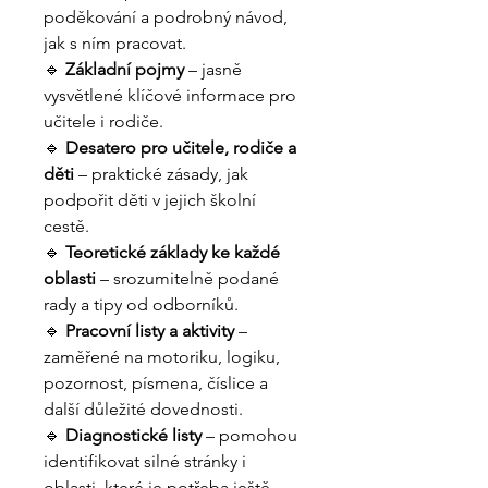
poděkování a podrobný návod,
jak s ním pracovat.
🔹
Základní pojmy
– jasně
vysvětlené klíčové informace pro
učitele i rodiče.
🔹
Desatero pro učitele, rodiče a
děti
– praktické zásady, jak
podpořit děti v jejich školní
cestě.
🔹
Teoretické základy ke každé
oblasti
– srozumitelně podané
rady a tipy od odborníků.
🔹
Pracovní listy a aktivity
–
zaměřené na motoriku, logiku,
pozornost, písmena, číslice a
další důležité dovednosti.
🔹
Diagnostické listy
– pomohou
identifikovat silné stránky i
oblasti, které je potřeba ještě