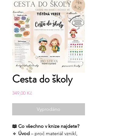
Cesta do školy
Cena
349,00 Kč
Vyprodáno
📖 Co všechno v knize najdete?
🔹
Úvod
– proč materiál vznikl,