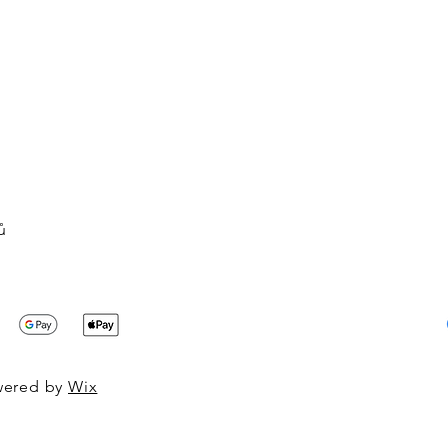
ů
owered by
Wix