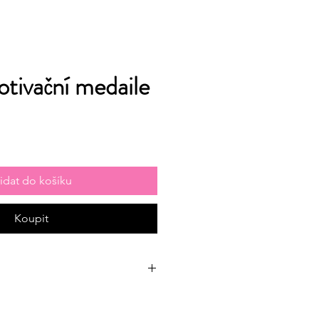
tivační medaile
řidat do košíku
Koupit
mi a motivujícími medailemi,
 pozitivní chování a rozvoj