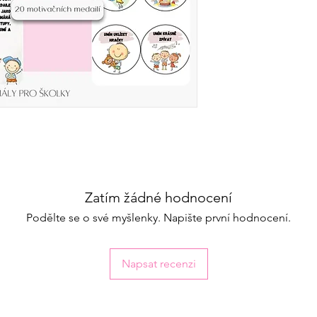
dovedností! Dětské m
nástrojem pro učitelk
zároveň je motivovat 
medaile mohou slouž
úkoly, za přátelské c
dnů, jako jsou naroze
Příklady medailí:
Umím uklízet hračky
–
pořádek ve třídě.
Umím krásně zpívat
– 
hudebních aktivit.
Mám skvělé nápady
–
nové nápady.
Zatím žádné hodnocení
Dnes mám narozenin
významných dnů.
Podělte se o své myšlenky. Napište první hodnocení.
Napsat recenzi