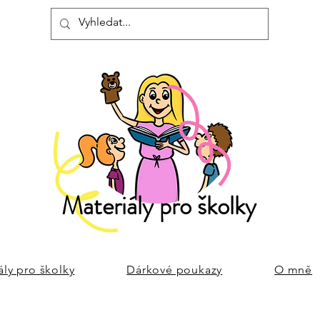
Materiály pro školky
ály pro školky
Dárkové poukazy
O mně