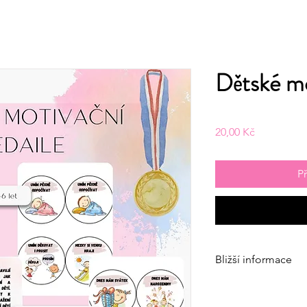
Dětské mo
Cena
20,00 Kč
P
Bližší informace
Odměňte děti zábavný
které podporují jejich