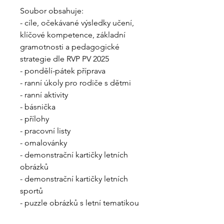
Soubor obsahuje:
- cíle, očekávané výsledky učení,
klíčové kompetence, základní
gramotnosti a pedagogické
strategie dle RVP PV 2025
- pondělí-pátek příprava
- ranní úkoly pro rodiče s dětmi
- ranní aktivity
- básnička
- přílohy
- pracovní listy
- omalovánky
- demonstrační kartičky letních
obrázků
- demonstrační kartičky letních
sportů
- puzzle obrázků s letní tematikou