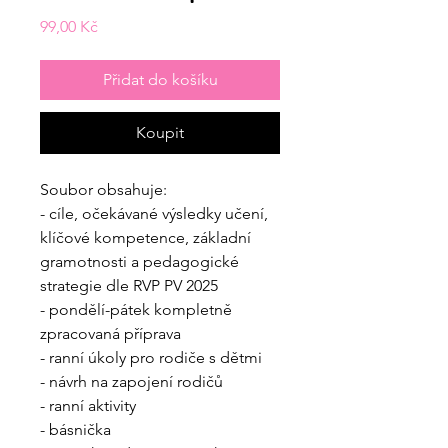
Cena
99,00 Kč
Přidat do košíku
Koupit
Soubor obsahuje:
- cíle, očekávané výsledky učení,
klíčové kompetence, základní
gramotnosti a pedagogické
strategie dle RVP PV 2025
- pondělí-pátek kompletně
zpracovaná příprava
- ranní úkoly pro rodiče s dětmi
- návrh na zapojení rodičů
- ranní aktivity
- básnička