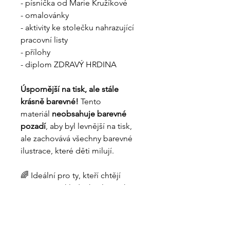
- písnička od Marie Kružíkové
- omalovánky
- aktivity ke stolečku nahrazující
pracovní listy
- přílohy
- diplom ZDRAVÝ HRDINA
Úspornější na tisk, ale stále
krásně barevné!
Tento
materiál
neobsahuje barevné
pozadí
, aby byl levnější na tisk,
ale zachovává všechny barevné
ilustrace, které děti milují.
🌈 Ideální pro ty, kteří chtějí
ušetřit na nákladech, ale nechtějí
přijít o vizuálně atraktivní
materiály.