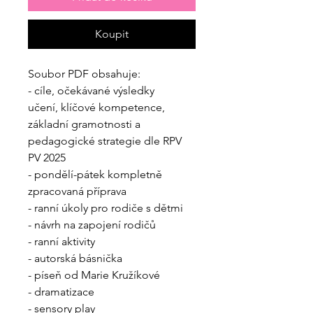
Koupit
Soubor PDF obsahuje:
- cíle, očekávané výsledky
učení, klíčové kompetence,
základní gramotnosti a
pedagogické strategie dle RPV
PV 2025
- pondělí-pátek kompletně
zpracovaná příprava
- ranní úkoly pro rodiče s dětmi
- návrh na zapojení rodičů
- ranní aktivity
- autorská básnička
- píseň od Marie Kružíkové
- dramatizace
- sensory play