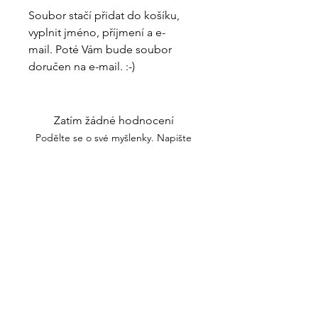
Soubor stačí přidat do košíku,
vyplnit jméno, příjmení a e-
mail. Poté Vám bude soubor
doručen na e-mail. :-)
Zatím žádné hodnocení
Podělte se o své myšlenky. Napište
první hodnocení.
Napsat recenzi
Nakupovat
O mně
Obchodní podmínky
Kontakt