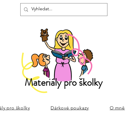
Materiály pro školky
ály pro školky
Dárkové poukazy
O mně