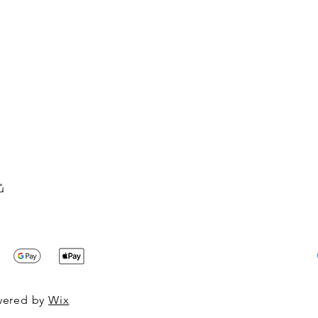
ů
owered by
Wix